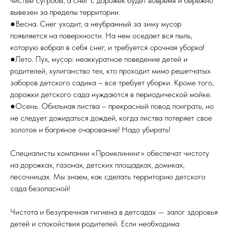
чистые сугробы, а снег с дорожек будет вовремя и бережно
вывезен за пределы территории.
●Весна. Снег уходит, а неубранный за зиму мусор
появляется на поверхности. На нем оседает вся пыль,
которую вобрал в себя снег, и требуется срочная уборка!
●Лето. Пух, мусор: неаккуратное поведение детей и
родителей, хулиганство тех, кто проходит мимо решетчатых
заборов детского садика – все требует уборки. Кроме того,
дорожки детского сада нуждаются в периодической мойке.
●Осень. Обильная листва – прекрасный повод поиграть, но
не следует дожидаться дождей, когда листва потеряет свое
золотое и багряное очарование! Надо убирать!
Специалисты компании «Промклининг» обеспечат чистоту
на дорожках, газонах, детских площадках, домиках,
песочницах. Мы знаем, как сделать территорию детского
сада безопасной!
Чистота и безупречная гигиена в детсадах — залог здоровья
детей и спокойствия родителей. Если необходима